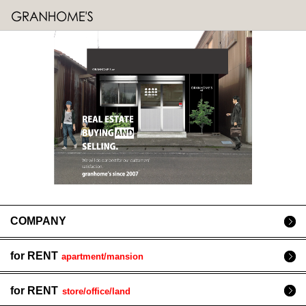
COMPANY
for RENT
apartment/mansion
for RENT
store/office/land